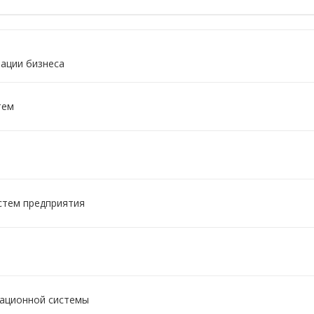
зации бизнеса
тем
стем предприятия
мационной системы