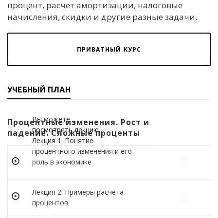
процент, расчет амортизации, налоговые
начисления, скидки и другие разные задачи.
ПРИВАТНЫЙ КУРС
УЧЕБНЫЙ ПЛАН
Вы можете
Процентные изменения. Рост и
посмотреть лекцию
падение. Сложные проценты
Лекция 1. Понятие
процентного изменения и его
роль в экономике
Лекция 2. Примеры расчета
процентов