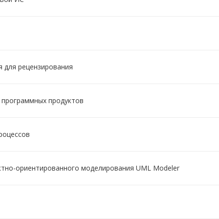
я для рецензирования
и программных продуктов
процессов
ектно-ориентированного моделирования UML Modeler