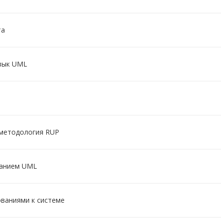
та
язык UML
 методология RUP
ванием UML
ованиями к системе