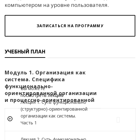
компьютером на уровне пользователя.
ЗАПИСАТЬСЯ НА ПРОГРАММУ
УЧЕБНЫЙ ПЛАН
Модуль 1. Организация как
система. Специфика
функционально-
Вы можете
ориентированной организации
посмотреть лекцию
и процессно-ориентированной
Лекция 1. Суть функционально
(структурно)-ориентированной
организации как системы.
Часть 1
Лекция 2. Суть функционально